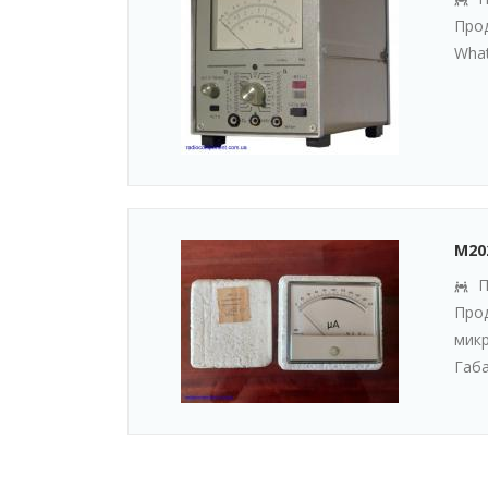
Прод
What
М20
П
Прод
микр
Габа