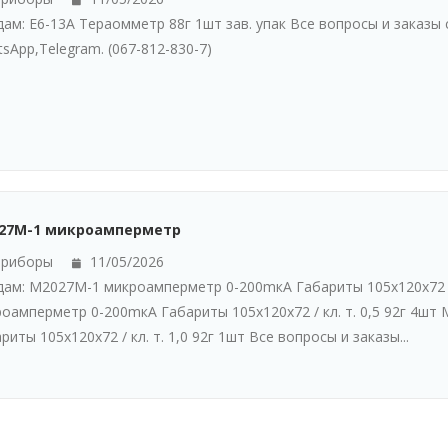
ам: Е6-13А Тераомметр 88г 1шт зав. упак Все вопросы и заказы сю
sАpp,Telegram. (067-812-830-7)
27М-1 микроамперметр
риборы
11/05/2026
ам: М2027М-1 микроамперметр 0-200mкА Габариты 105х120х72 / 
оамперметр 0-200mкА Габариты 105х120х72 / кл. т. 0,5 92г 4ш
риты 105х120х72 / кл. т. 1,0 92г 1шт Все вопросы и заказы...