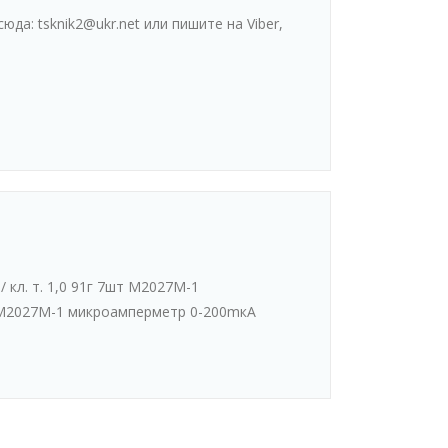
да: tsknik2@ukr.net или пишите на Viber,
кл. т. 1,0 91г 7шт М2027М-1
т М2027М-1 микроамперметр 0-200mкА