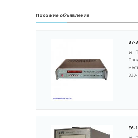
Похожие объявления
В7-
П
Прод
мест
830-
Е6-
П