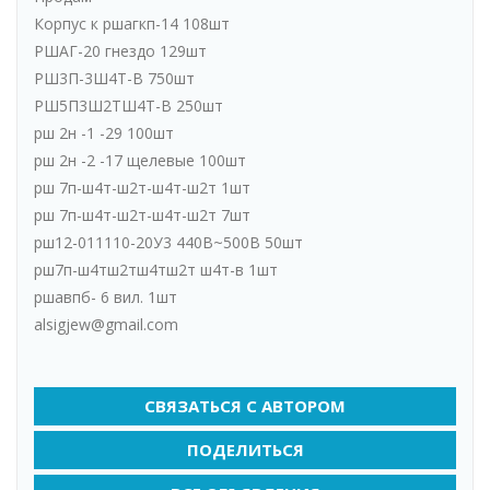
Корпус к ршагкп-14 108шт
РШАГ-20 гнездо 129шт
РШ3П-3Ш4Т-В 750шт
РШ5П3Ш2ТШ4Т-В 250шт
рш 2н -1 -29 100шт
рш 2н -2 -17 щелевые 100шт
рш 7п-ш4т-ш2т-ш4т-ш2т 1шт
рш 7п-ш4т-ш2т-ш4т-ш2т 7шт
рш12-011110-20У3 440В~500В 50шт
рш7п-ш4тш2тш4тш2т ш4т-в 1шт
ршавпб- 6 вил. 1шт
alsigjew@gmail.com
СВЯЗАТЬСЯ С АВТОРОМ
ПОДЕЛИТЬСЯ