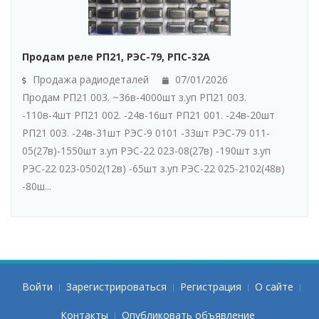
Продам реле РП21, РЭС-79, РПС-32А
Продажа радиодеталей
07/01/2026
Продам РП21 003. ~36в-4000шт з.уп РП21 003.
-110в-4шт РП21 002. -24в-16шт РП21 001. -24в-20шт
РП21 003. -24в-31шт РЭС-9 0101 -33шт РЭС-79 011-
05(27в)-1550шт з.уп РЭС-22 023-08(27в) -190шт з.уп
РЭС-22 023-0502(12в) -65шт з.уп РЭС-22 025-2102(48в)
-80ш...
Войти
Зарегистрироваться
Регистрация
О сайте
Контакты
Опубликовать объявление