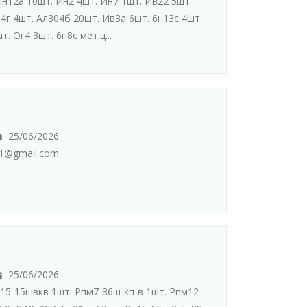
н12а 10шт. Ин2 4шт. Ин7 1шт. Ив22 5шт.
4г 4шт. Ал304б 20шт. Ив3а 6шт. 6н13с 4шт.
. Ог4 3шт. 6н8с мет.ц...
25/06/2026
11@gmail.com
25/06/2026
15-15швкв 1шт. Рпм7-36ш-кп-в 1шт. Рпм12-