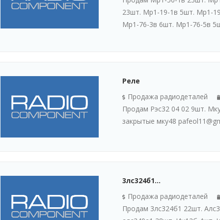
23шт. Мр1-19-1в 5шт. Мр1-19
Мр1-76-3в 6шт. Мр1-76-5в 5ш
Реле
Продажа радиодеталей
Продам Рэс32 04 02 9шт. Мку
закрытые мку48 pafeol11@gm
3лс324б1...
Продажа радиодеталей
Продам 3лс324б1 22шт. Алс3