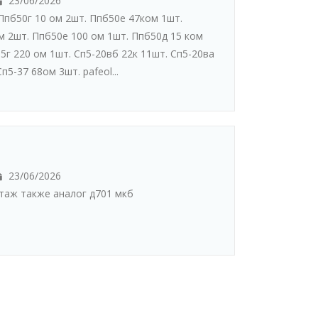
23/06/2026
Ппб50г 10 ом 2шт. Ппб50е 47ком 1шт.
м 2шт. Ппб50е 100 ом 1шт. Ппб50д 15 ком
5г 220 ом 1шт. Сп5-20вб 22к 11шт. Сп5-20ва
п5-37 68ом 3шт. pafeol...
23/06/2026
таж также аналог д701 мкб