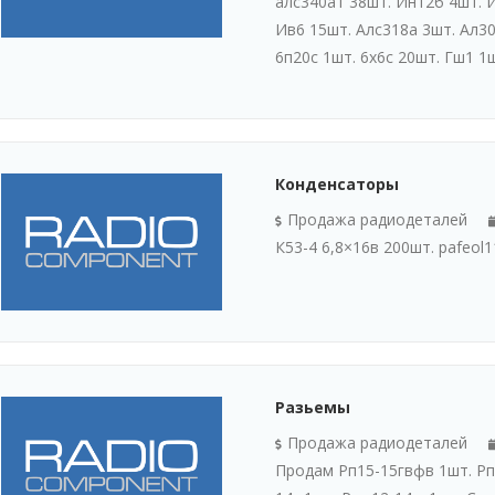
алс340а1 38шт. Ин12б 4шт. И
Ив6 15шт. Алс318а 3шт. Ал30
6п20с 1шт. 6х6с 20шт. Гш1 1шт
Конденсаторы
Продажа радиодеталей
К53-4 6,8×16в 200шт. pafeol
Разьемы
Продажа радиодеталей
Продам Рп15-15гвфв 1шт. Рп