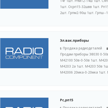
14г 1шт. Рпм12-14ш 1шт. Снп
1шт. Осрп15-32швв 1шт. Рп1
2шт. Грпм2-90ш 1шт. Грпш--1-
Эл.вак.приборы
Продажа радиодеталей
Продам приборы Э8030 0-50в
М42100 50в-0-50в 1шт. М420
М4203 2а 1шт. М4203 50в 1ш
М42006 20мка-0-20мка 1шт. М
Рс,рп15
Продажа радиодеталей