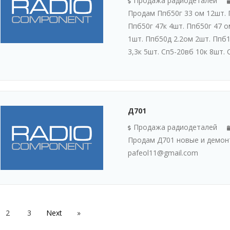
Продажа радиодеталей
Продам Ппб50г 33 ом 12шт. 
Ппб50г 47к 4шт. Ппб50г 47 о
1шт. Ппб50д 2.2ом 2шт. Ппб1
3,3к 5шт. Сп5-20вб 10к 8шт. С
Д701
Продажа радиодеталей
Продам Д701 новые и демон
pafeol11@gmail.com
2
3
»