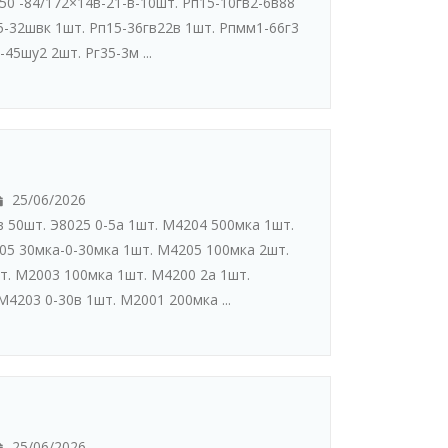
50 -84/172×14в-21-в-10шт. Рп15-10гв2-6в88
5-32швк 1шт. Рп15-36гв22в 1шт. Рпмм1-66г3
45шу2 2шт. Рг35-3м ...
25/06/2026
 50шт. Э8025 0-5а 1шт. М4204 500мка 1шт.
05 30мка-0-30мка 1шт. М4205 100мка 2шт.
т. М2003 100мка 1шт. М4200 2а 1шт.
4203 0-30в 1шт. М2001 200мка ...
25/06/2026