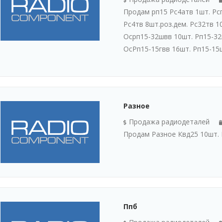
Продам рп15 Рс4атв 1шт. Рсг
Рс4тв 8шт.роз.дем. Рс32тв 1
Осрп15-32швв 10шт. Рп15-32г
ОсРп15-15гвв 16шт. Рп15-15
Разное
Продажа радиодеталей
Продам Разное Квд25 10шт. 
Ппб