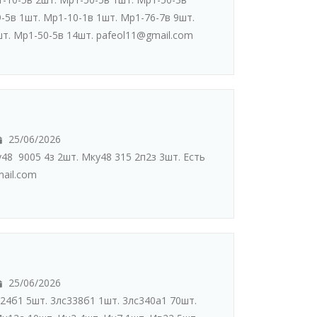
-5в 1шт. Мр1-10-1в 1шт. Мр1-76-7в 9шт.
т. Мр1-50-5в 14шт. pafeol11@gmail.com
25/06/2026
48 9005 4з 2шт. Мку48 315 2п2з 3шт. Есть
ail.com
25/06/2026
24б1 5шт. 3лс338б1 1шт. 3лс340а1 70шт.