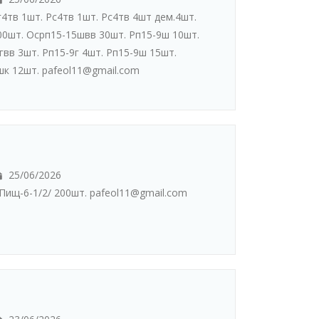
4тв 1шт. Рс4тв 1шт. Рс4тв 4шт дем.4шт.
00шт. Осрп15-15швв 30шт. Рп15-9ш 10шт.
вв 3шт. Рп15-9г 4шт. Рп15-9ш 15шт.
шк 12шт. pafeol11@gmail.com
25/06/2026
Пищ-6-1/2/ 200шт. pafeol11@gmail.com