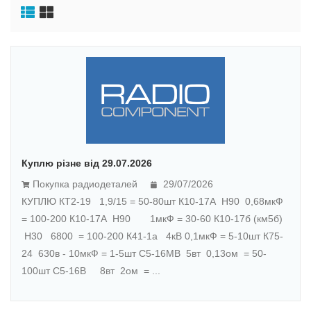
Куплю різне від 29.07.2026
Покупка радиодеталей
29/07/2026
КУПЛЮ КТ2-19 1,9/15 = 50-80шт К10-17А Н90 0,68мкФ
= 100-200 К10-17А Н90 1мкФ = 30-60 К10-17б (км5б)
Н30 6800 = 100-200 К41-1а 4кВ 0,1мкФ = 5-10шт К75-
24 630в - 10мкФ = 1-5шт С5-16МВ 5вт 0,13ом = 50-
100шт С5-16В 8вт 2ом = ...