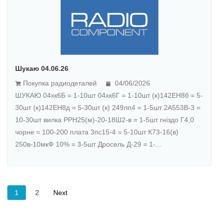
Шукаю 04.06.26
Покупка радиодеталей
04/06/2026
ШУКАЮ 04хк6Б = 1-10шт 04хк6Г = 1-10шт (к)142ЕН8б = 5-
30шт (к)142ЕН8д = 5-30шт (к) 249лп4 = 1-5шт 2А553В-3 =
10-30шт вилка РРН25(м)-20-18Ш2-в = 1-5шт гніздо Г4,0
чорне = 100-200 плата 3пс15-4 = 5-10шт К73-16(в)
250в-10мкФ 10% = 3-5шт Дросель Д-29 = 1-...
1
2