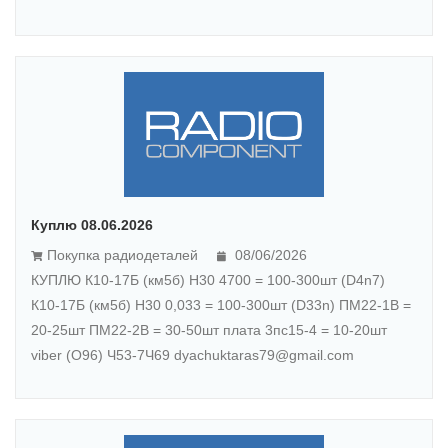
Куплю 08.06.2026
Покупка радиодеталей
08/06/2026
КУПЛЮ К10-17Б (км5б) Н30 4700 = 100-300шт (D4n7)
К10-17Б (км5б) Н30 0,033 = 100-300шт (D33n) ПМ22-1В =
20-25шт ПМ22-2В = 30-50шт плата 3пс15-4 = 10-20шт
viber (О96) Ч53-7Ч69 dyachuktaras79@gmail.com