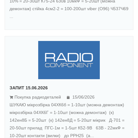
10% = 20-30шт К75-24 630в 10мкФ = 5-20шт (можна
демонтаж) стійка 4см2-2 = 100-200шт viber (O96) Ч537Ч69
...
ЗАПИТ 15.06.2026
Покупка радиодеталей
15/06/2026
ШУКАЮ мікрозбірка 04ХК6б = 1-10шт (можна демонтаж)
мікрозбірка 04ХК6Г = 1-10шт (можна демонтаж) (к)
142ен8Б = 5-20шт (к) 142ен8Д = 5-20шт мікрик Д-701 =
20-50шт прилад ПГС-1м = 1-5шт К52-9В 63В - 22мкФ =
10-20шт контакти (вилки) до РРН25 (а...