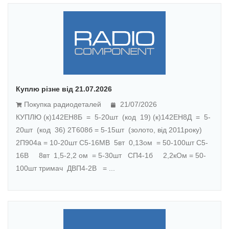
Куплю різне від 21.07.2026
Покупка радиодеталей
21/07/2026
КУПЛЮ (к)142ЕН8Б = 5-20шт (код 19) (к)142ЕН8Д = 5-
20шт (код 36) 2Т608б = 5-15шт (золото, від 2011року)
2П904а = 10-20шт С5-16МВ 5вт 0,13ом = 50-100шт С5-
16В 8вт 1,5-2,2 ом = 5-30шт СП4-1б 2,2кОм = 50-
100шт тримач ДВП4-2В = ...