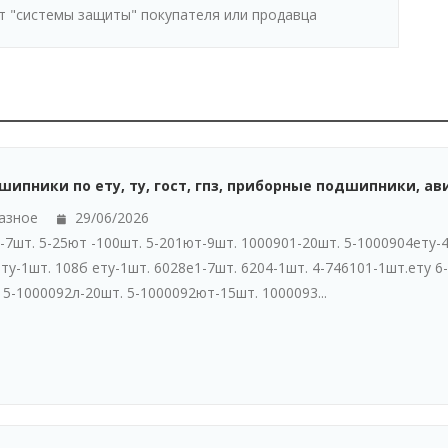
т "системы защиты" покупателя или продавца
шипники по ету, ту, гост, гпз, приборные подшипники, ав
азное
29/06/2026
7шт. 5-25ют -100шт. 5-201ют-9шт. 1000901-20шт. 5-1000904ету-4
ту-1шт. 108б ету-1шт. 6028е1-7шт. 6204-1шт. 4-746101-1шт.ету 6
 5-1000092л-20шт. 5-1000092ют-15шт. 1000093...