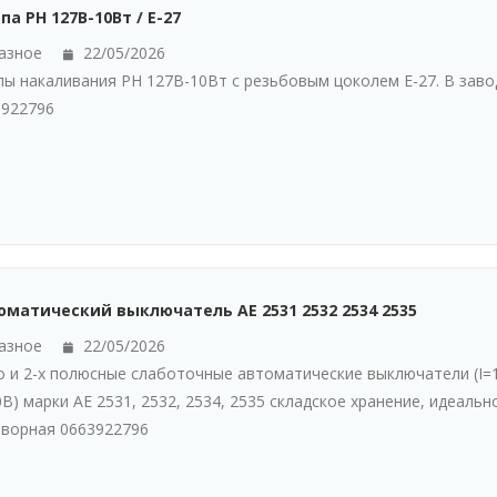
а РН 127В-10Вт / Е-27
азное
22/05/2026
ы накаливания РН 127В-10Вт с резьбовым цоколем Е-27. В заво
3922796
оматический выключатель АЕ 2531 2532 2534 2535
азное
22/05/2026
 и 2-х полюсные слаботочные автоматические выключатели (I=1,
В) марки АЕ 2531, 2532, 2534, 2535 складское хранение, идеальн
ворная 0663922796