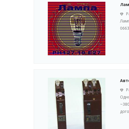
Ламп
Р
Ламп
066
Авт
Р
Одно
~380
дого