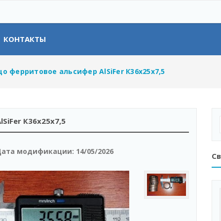
КОНТАКТЫ
цо ферритовое альсифер AlSiFer К36х25х7,5
SiFer К36х25х7,5
ата модификации:
14/05/2026
Св